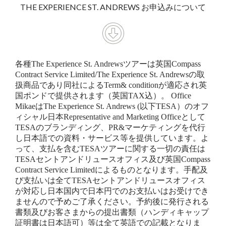
THE EXPERIENCE ST. ANDREWS お申込みについて
各種The Experience St. Andrewsツアーは英国Compass
Contract Service Limited/The Experience St. Andrewsの取
扱商品であり同社によるTerm& conditionが適応され英
国ポンドで提供されます（英国TAX込）。 Office
MikaeはThe Experience St. Andrews (以下TESA）のオフ
ィシャル日本Representative and Marketing Officeとして
TESAのブランディング、PR&マーケティングを代行
し日本語での資料・サービス等を提供しています。よ
って、支払を含むTESAツアーに関する一切の責任は
TESAセントアンドリュースオフィス及び英国Compass
Contract Service Limitedによるものとなります。手配及
び支払いは全てTESAセントアンドリュースオフィス
が対応し日本国内で日本円でのお支払いはお受けでき
ませんので予めご了承ください。予約後に発行される
書類及びお客さまからの提出書類（ハンディキャップ
証明書は日本語可）等は全て英語での記載となりま