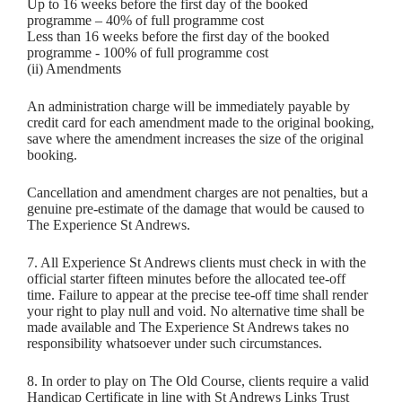
Up to 16 weeks before the first day of the booked
programme – 40% of full programme cost
Less than 16 weeks before the first day of the booked
programme - 100% of full programme cost
(ii) Amendments
An administration charge will be immediately payable by
credit card for each amendment made to the original booking,
save where the amendment increases the size of the original
booking.
Cancellation and amendment charges are not penalties, but a
genuine pre-estimate of the damage that would be caused to
The Experience St Andrews.
7. All Experience St Andrews clients must check in with the
official starter fifteen minutes before the allocated tee-off
time. Failure to appear at the precise tee-off time shall render
your right to play null and void. No alternative time shall be
made available and The Experience St Andrews takes no
responsibility whatsoever under such circumstances.
8. In order to play on The Old Course, clients require a valid
Handicap Certificate in line with St Andrews Links Trust