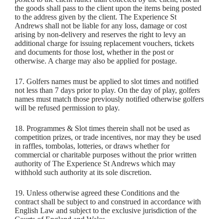
the goods shall pass to the client upon the items being posted
to the address given by the client. The Experience St
Andrews shall not be liable for any loss, damage or cost
arising by non-delivery and reserves the right to levy an
additional charge for issuing replacement vouchers, tickets
and documents for those lost, whether in the post or
otherwise. A charge may also be applied for postage.
17. Golfers names must be applied to slot times and notified
not less than 7 days prior to play. On the day of play, golfers
names must match those previously notified otherwise golfers
will be refused permission to play.
18. Programmes & Slot times therein shall not be used as
competition prizes, or trade incentives, nor may they be used
in raffles, tombolas, lotteries, or draws whether for
commercial or charitable purposes without the prior written
authority of The Experience St Andrews which may
withhold such authority at its sole discretion.
19. Unless otherwise agreed these Conditions and the
contract shall be subject to and construed in accordance with
English Law and subject to the exclusive jurisdiction of the