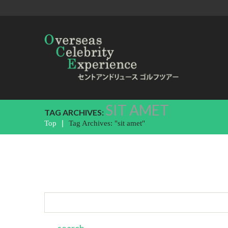
SIT AMET
TAG ARCHIVES:
Top
Tag Archives: "sit amet"