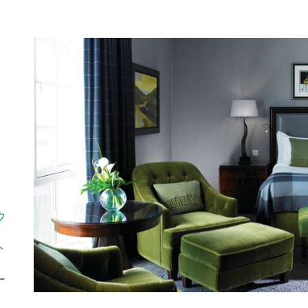
ウ
ト
ー