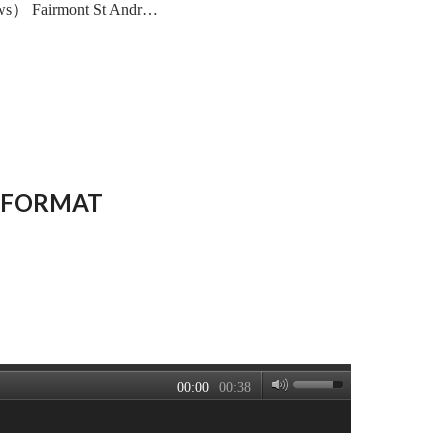
airmont St Andr…
 FORMAT
00:00
00:38