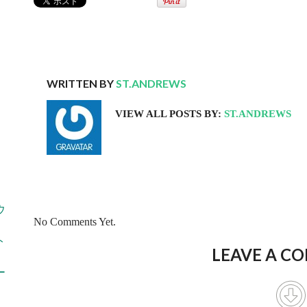
WRITTEN BY
ST.ANDREWS
VIEW ALL POSTS BY:
ST.ANDREWS
ウ
No Comments Yet.
ト
LEAVE A C
ー