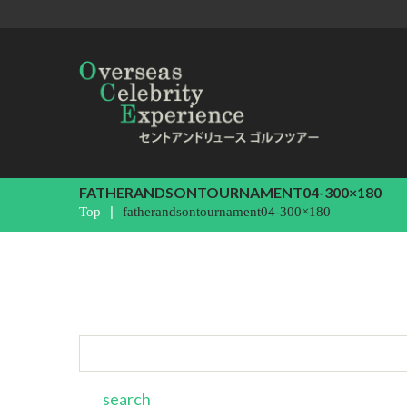
FATHERANDSONTOURNAMENT04-300×180
Top
fatherandsontournament04-300×180