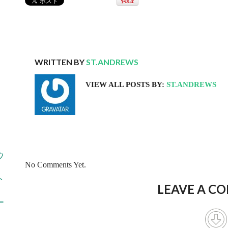
WRITTEN BY
ST.ANDREWS
VIEW ALL POSTS BY:
ST.ANDREWS
ウ
No Comments Yet.
ト
LEAVE A C
ー