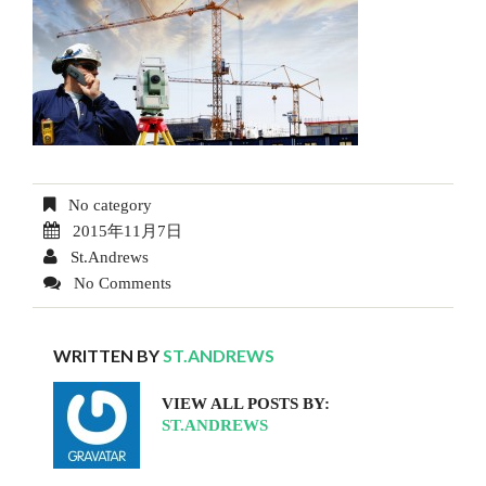
No category
2015年11月7日
St.Andrews
No Comments
WRITTEN BY
ST.ANDREWS
VIEW ALL POSTS BY:
ST.ANDREWS