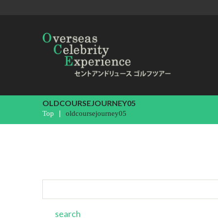
OLDCOURSEJOURNEY05
Top
oldcoursejourney05