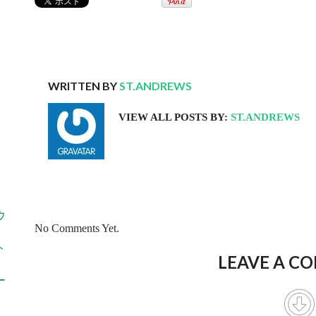
WRITTEN BY
ST.ANDREWS
VIEW ALL POSTS BY:
ST.ANDREWS
ウ
No Comments Yet.
ト
LEAVE A C
ー