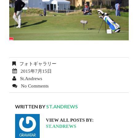
フォトギャラリー
2015年7月15日
St.Andrews
No Comments
WRITTEN BY
ST.ANDREWS
VIEW ALL POSTS BY:
ST.ANDREWS