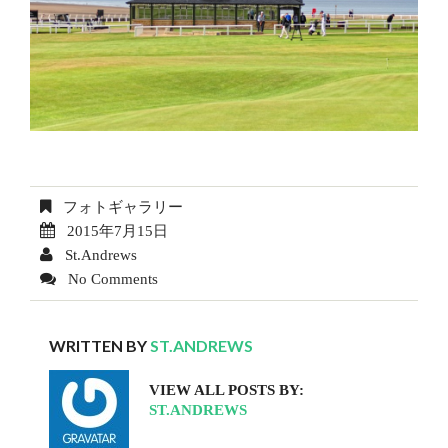
フォトギャラリー
2015年7月15日
St.Andrews
No Comments
WRITTEN BY
ST.ANDREWS
VIEW ALL POSTS BY:
ST.ANDREWS