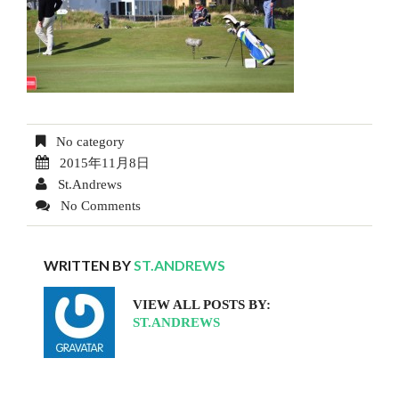
No category
2015年11月8日
St.Andrews
No Comments
WRITTEN BY
ST.ANDREWS
VIEW ALL POSTS BY:
ST.ANDREWS